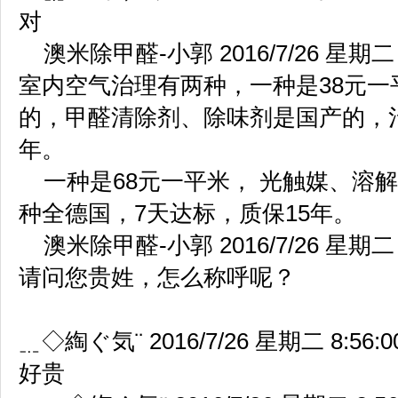
对
澳米除甲醛-小郭 2016/7/26 星期二 8
室内空气治理有两种，一种是38元
的，甲醛清除剂、除味剂是国产的，治
年。
一种是68元一平米， 光触媒、溶
种全德国，7天达标，质保15年。
澳米除甲醛-小郭 2016/7/26 星期二 8
请问您贵姓，怎么称呼呢？
﹎◇綯ぐ気¨ 2016/7/26 星期二 8:56:0
好贵