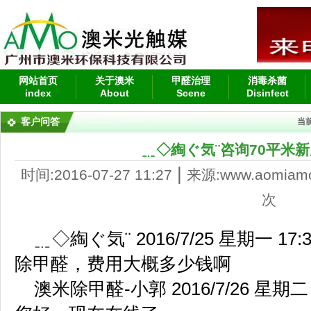
网站首页
关于澳米
甲醛治理
消毒杀菌
index
About
Scene
Disinfect
客户问答
当
﹎◇綯ぐ気¨咨询70平米
|
时间:2016-07-27 11:27
来源:www.aomiam
次
﹎◇綯ぐ気¨ 2016/7/25 星期一 17:3
除甲醛，费用大概多少钱啊
澳米除甲醛-小郭 2016/7/26 星期二 8