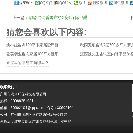
分享到：
QQ空间
QQ好友
微信
新浪微博
腾讯微博
上一篇：
嘟嘟咨询番禺市桥2房1厅除甲醛
猜您会喜欢以下内容:
姚小姐咨询120平米家居除甲醛
秋雨无痕咨询7层700多平米新
登葆橱业咨询家居100平方除甲
江西魏先生咨询室内除甲醛价
新房里的甲醛来自哪里？
联系我们：
广州市澳米环保科技有限公司
热线：19988281931
邮箱：30602104@qq.com Q Q：30602104
公司：广州市海珠区荔福路68号2号楼首层
体验店：红星美凯龙广州金沙州商城一楼中庭