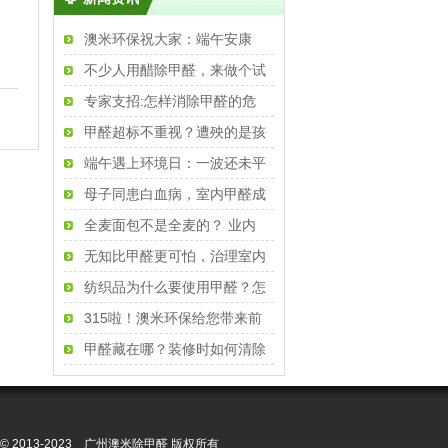
澳米环保祝大家：端午安康
不少人用醋除甲醛，来做个试
专家支招:怎样消除甲醛的危
甲醛超标不重视？遭殃的是孩
端午遇上环境日：一波还未平
母子同患白血病，室内甲醛成
全麦面包不是全麦的？ 业内
无知比甲醛更可怕，治理室内
纺织品为什么要使用甲醛？怎
315啦！澳米环保给您带来前
甲醛藏在哪？装修时如何清除
：
ght © 2013-2023 广州澳米除甲醛 版权所有