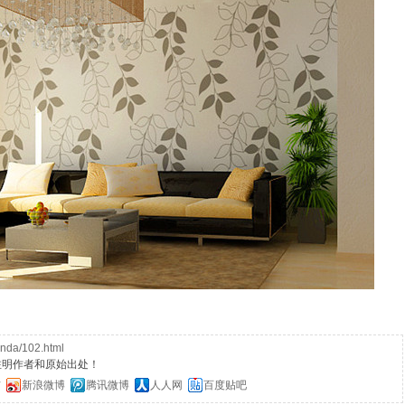
nda/102.html
注明作者和原始出处！
信
新浪微博
腾讯微博
人人网
百度贴吧