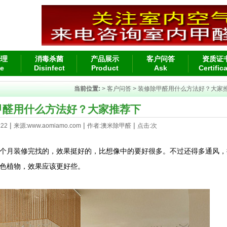
治理
消毒杀菌
产品展示
客户问答
资质证
e
Disinfect
Product
Ask
Certific
当前位置:
>
客户问答
> 装修除甲醛用什么方法好？大家
甲醛用什么方法好？大家推荐下
|
|
|
:22
来源:www.aomiamo.com
作者:澳米除甲醛
点击:
次
个月装修完找的，效果挺好的，比想像中的要好很多。不过还得多通风，
色植物，效果应该更好些。