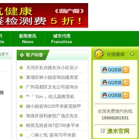
书
新闻资讯
城市代理
ate
News
Franchise
推荐下
客户问答
天河区长兴路长兴小区吴小
黄埔区林小姐咨询自建房室
广州花都区文化公司咨询办
推
℡『 Yùn 』幼儿园教育机
姚小姐咨询120平米家居除甲
全国免费预约热线
海珠区保利参悦广场庄先生
19988281931
秋雨无痕咨询7层700多平米
澳米官网
﹎◇綯ぐ気¨咨询70平米新